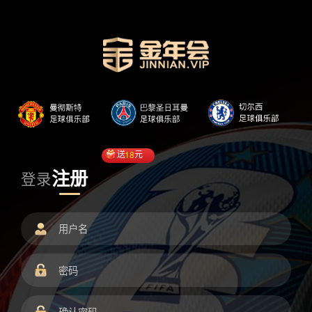
送
18
元
注册
登录