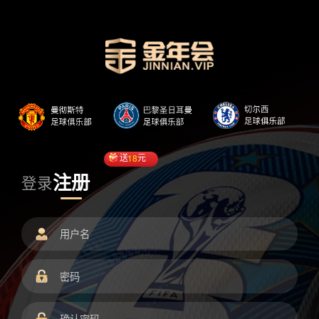
送
18
元
注册
登录