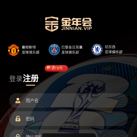
送
18
元
注册
登录