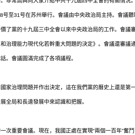
非常高興向大家介紹中共十九屆四中全會的有關情況。
月28号至31号在苏州舉行。會議由中央政治局主持。會
評價了黨的十九屆三中全會以來中央政治局的工作。會議
系和治理能力現代化若幹重大問題的決定》。會議還審議
講話。會議圓滿完成了各項議程。
家治理問題并作出決定，這在我們黨的曆史上還是第一
發展全局和長遠發展中來認識和把握。
次重要會議。現在，我國正處在實現“兩個一百年”奮鬥