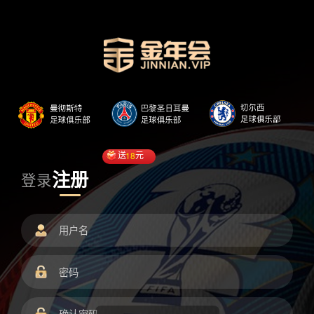
送
18
元
注册
登录