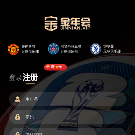
送
18
元
注册
登录