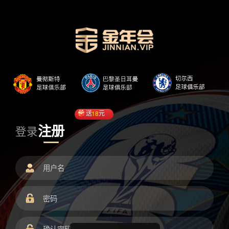
送
18
元
注册
登录