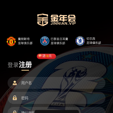
送
18
元
注册
登录